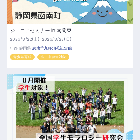
ジュニアセミナー in 南関東
2026/8/22(土)-2026/8/23(日)
中部
静岡県
廣池千九郎畑毛記念館
青少年育成
小・中学生対象