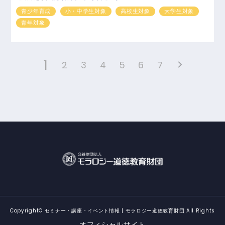
青少年育成
小・中学生対象
高校生対象
大学生対象
青年対象
1
2
3
4
5
6
7
Copyright©
セミナー・講座・イベント情報 | モラロジー道徳教育財団
All Rights
Reserved.
オフィシャルサイト