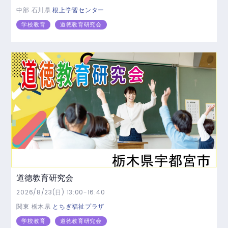
中部
石川県
根上学習センター
学校教育
道徳教育研究会
道徳教育研究会
2026/8/23(日) 13:00-16:40
関東
栃木県
とちぎ福祉プラザ
学校教育
道徳教育研究会