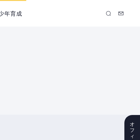
少年育成
オ
フ
ィ