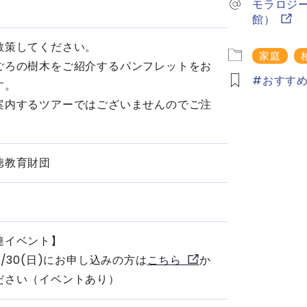
モラロジ
館）
散策してください。
家庭
ごろの樹木をご紹介するパンフレットをお
おすす
す。
案内するツアーではございませんのでご注
徳教育財団
連イベント】
 ・11/30(日)にお申し込みの方は
こちら
か
ださい（イベントあり）