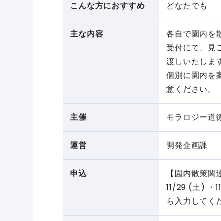
こんな方におすすめ
どなたでも
主な内容
各自で園内を
受付にて、見
渡しいたしま
個別に園内を
意ください。
主催
モラロジー道
運営
開発企画課
申込
【園内散策関
11/29 (土)
ら入力してく