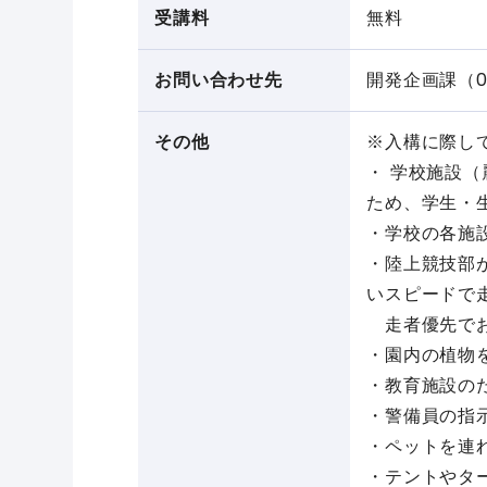
受講料
無料
お問い合わせ先
開発企画課（04-
その他
※入構に際し
・ 学校施設
ため、学生・
・学校の各施
・陸上競技部
いスピードで
走者優先でお
・園内の植物
・教育施設の
・警備員の指
・ペットを連
・テントやタ