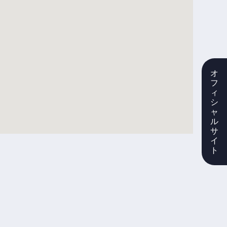
オ
フ
ィ
シ
ャ
ル
サ
イ
ト