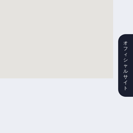
オ
フ
ィ
シ
ャ
ル
サ
イ
ト