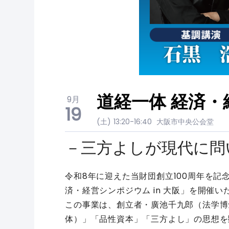
道経一体 経済・
9月
19
(土)
13:20-16:40
大阪市中央公会堂
－三方よしが現代に問
令和8年に迎えた当財団創立100周年を記念
済・経営シンポジウム in 大阪」を開催い
この事業は、創立者・廣池千九郎（法学博
体）」「品性資本」「三方よし」の思想を