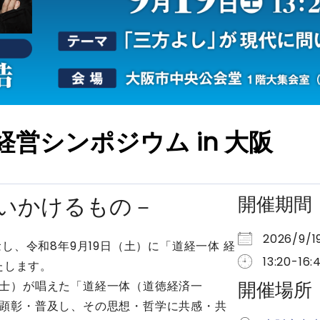
経営シンポジウム in 大阪
いかけるもの－
開催期間
2026/9/
し、令和8年9月19日（土）に「道経一体 経
13:20-16:
たします。
開催場所
士）が唱えた「道経一体（道徳経済一
顕彰・普及し、その思想・哲学に共感・共