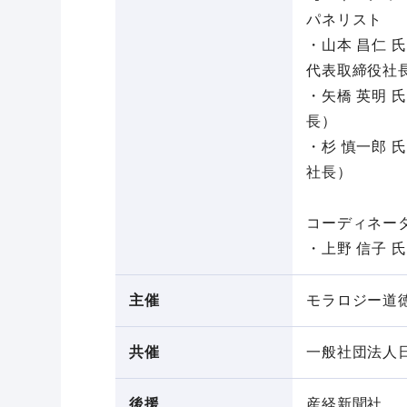
パネリスト
・山本 昌仁 
代表取締役社
・矢橋 英明 
長）
・杉 慎一郎 
社長）
コーディネー
・上野 信子 
主催
モラロジー道
共催
一般社団法人
後援
産経新聞社