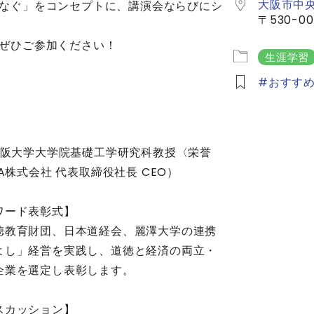
大阪市中
なぐ」をコンセプトに、講演会ならびにシ
〒530-0
ぜひご参加ください！
生涯学習
おすす
（大阪大学大学院基礎工学研究科教授〈栄誉
TA株式会社 代表取締役社長 CEO）
ワード表彰式】
徳教育財団、日本道経会、麗澤大学の連携
よし」経営を実践し、道徳と経済の両立・
企業を選定し表彰します。
スカッション】